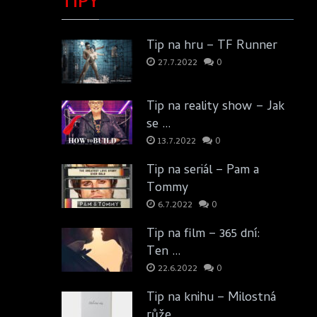
TIPY
Tip na hru – TF Runner
27.7.2022
0
Tip na reality show – Jak
se …
13.7.2022
0
Tip na seriál – Pam a
Tommy
6.7.2022
0
Tip na film – 365 dní:
Ten …
22.6.2022
0
Tip na knihu – Milostná
růže