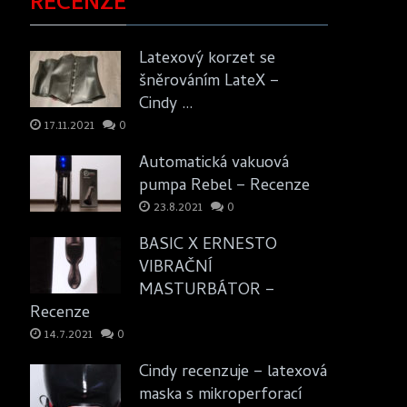
RECENZE
Latexový korzet se
šněrováním LateX –
Cindy …
17.11.2021
0
Automatická vakuová
pumpa Rebel – Recenze
23.8.2021
0
BASIC X ERNESTO
VIBRAČNÍ
MASTURBÁTOR –
Recenze
14.7.2021
0
Cindy recenzuje – latexová
maska s mikroperforací