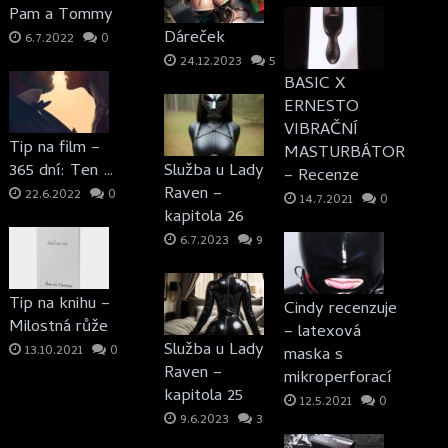
Pam a Tommy
Dáreček
6.7.2022
0
24.12.2023
5
BASIC X
ERNESTO
VIBRAČNÍ
Tip na film –
MASTURBÁTOR
365 dní: Ten …
Služba u Lady
– Recenze
Raven –
22.6.2022
0
14.7.2021
0
kapitola 26
6.7.2023
9
Tip na knihu –
Cindy recenzuje
Milostná růže
– latexová
Služba u Lady
13.10.2021
0
maska s
Raven –
mikroperforací
kapitola 25
12.5.2021
0
9.6.2023
3