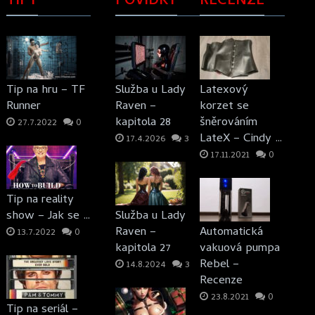
TIPY
POVÍDKY
RECENZE
Tip na hru – TF
Služba u Lady
Latexový
Runner
Raven –
korzet se
kapitola 28
šněrováním
27.7.2022
0
LateX – Cindy …
17.4.2026
3
17.11.2021
0
Tip na reality
show – Jak se …
Služba u Lady
Raven –
Automatická
13.7.2022
0
kapitola 27
vakuová pumpa
Rebel –
14.8.2024
3
Recenze
23.8.2021
0
Tip na seriál –