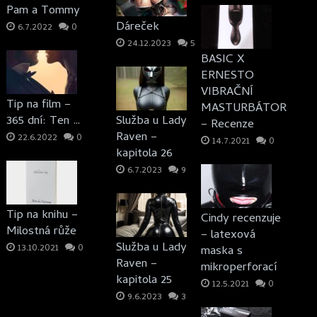
Pam a Tommy
Dáreček
6.7.2022
0
24.12.2023
5
BASIC X
ERNESTO
VIBRAČNÍ
Tip na film –
MASTURBÁTOR
365 dní: Ten …
Služba u Lady
– Recenze
Raven –
22.6.2022
0
14.7.2021
0
kapitola 26
6.7.2023
9
Tip na knihu –
Cindy recenzuje
Milostná růže
– latexová
Služba u Lady
13.10.2021
0
maska s
Raven –
mikroperforací
kapitola 25
12.5.2021
0
9.6.2023
3