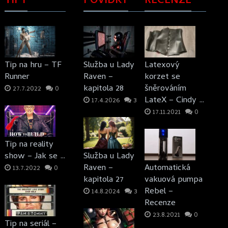
TIPY
POVÍDKY
RECENZE
Tip na hru – TF
Služba u Lady
Latexový
Runner
Raven –
korzet se
kapitola 28
šněrováním
27.7.2022
0
LateX – Cindy …
17.4.2026
3
17.11.2021
0
Tip na reality
show – Jak se …
Služba u Lady
Raven –
Automatická
13.7.2022
0
kapitola 27
vakuová pumpa
Rebel –
14.8.2024
3
Recenze
23.8.2021
0
Tip na seriál –