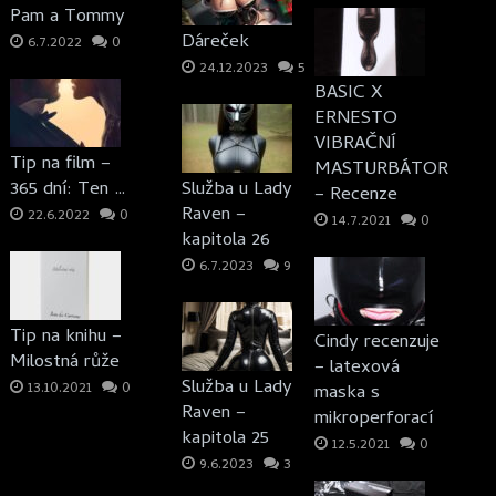
Pam a Tommy
Dáreček
6.7.2022
0
24.12.2023
5
BASIC X
ERNESTO
VIBRAČNÍ
Tip na film –
MASTURBÁTOR
365 dní: Ten …
Služba u Lady
– Recenze
Raven –
22.6.2022
0
14.7.2021
0
kapitola 26
6.7.2023
9
Tip na knihu –
Cindy recenzuje
Milostná růže
– latexová
Služba u Lady
13.10.2021
0
maska s
Raven –
mikroperforací
kapitola 25
12.5.2021
0
9.6.2023
3