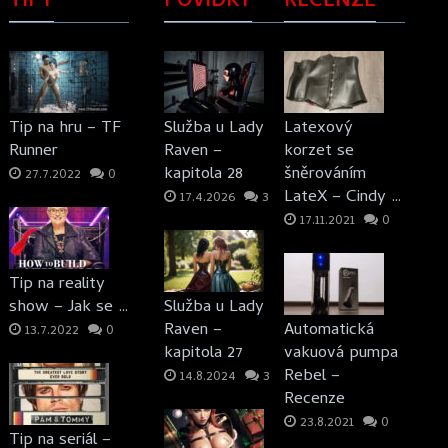
TIPY
POVÍDKY
RECENZE
Tip na hru – TF
Služba u Lady
Latexový
Runner
Raven –
korzet se
kapitola 28
šněrováním
27.7.2022
0
LateX – Cindy …
17.4.2026
3
17.11.2021
0
Tip na reality
show – Jak se …
Služba u Lady
Raven –
Automatická
13.7.2022
0
kapitola 27
vakuová pumpa
Rebel –
14.8.2024
3
Recenze
23.8.2021
0
Tip na seriál –