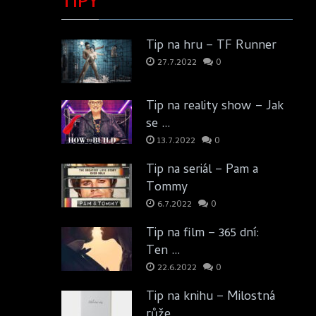
TIPY
Tip na hru – TF Runner
27.7.2022
0
Tip na reality show – Jak
se …
13.7.2022
0
Tip na seriál – Pam a
Tommy
6.7.2022
0
Tip na film – 365 dní:
Ten …
22.6.2022
0
Tip na knihu – Milostná
růže