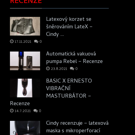
RECENZE
Latexový korzet se
šněrováním LateX –
Cindy …
17.11.2021
0
Automatická vakuová
pumpa Rebel – Recenze
23.8.2021
0
BASIC X ERNESTO
VIBRAČNÍ
MASTURBÁTOR –
Recenze
14.7.2021
0
Cindy recenzuje – latexová
maska s mikroperforací