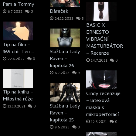
Pam a Tommy
Dáreček
6.7.2022
0
24.12.2023
5
BASIC X
ERNESTO
VIBRAČNÍ
Tip na film –
MASTURBÁTOR
365 dní: Ten …
Služba u Lady
– Recenze
Raven –
22.6.2022
0
14.7.2021
0
kapitola 26
6.7.2023
9
Tip na knihu –
Cindy recenzuje
Milostná růže
– latexová
Služba u Lady
13.10.2021
0
maska s
Raven –
mikroperforací
kapitola 25
12.5.2021
0
9.6.2023
3