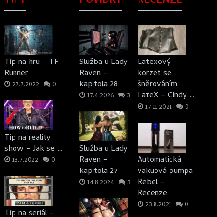
TIPY
POVÍDKY
RECENZE
Tip na hru – TF
Služba u Lady
Latexový
Runner
Raven –
korzet se
kapitola 28
šněrováním
27.7.2022
0
LateX – Cindy …
17.4.2026
3
17.11.2021
0
Tip na reality
show – Jak se …
Služba u Lady
Raven –
Automatická
13.7.2022
0
kapitola 27
vakuová pumpa
Rebel –
14.8.2024
3
Recenze
23.8.2021
0
Tip na seriál –