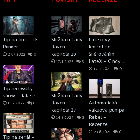
TIPY
POVÍDKY
RECENZE
Tip na hru – TF
Služba u Lady
Latexový
Runner
Raven –
korzet se
kapitola 28
šněrováním
27.7.2022
0
LateX – Cindy …
17.4.2026
3
17.11.2021
0
Tip na reality
show – Jak se …
Služba u Lady
Raven –
Automatická
13.7.2022
0
kapitola 27
vakuová pumpa
Rebel –
14.8.2024
3
Recenze
23.8.2021
0
Tip na seriál –