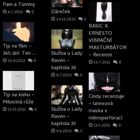
Pam a Tommy
Dáreček
6.7.2022
0
24.12.2023
5
BASIC X
ERNESTO
VIBRAČNÍ
Tip na film –
MASTURBÁTOR
365 dní: Ten …
Služba u Lady
– Recenze
Raven –
22.6.2022
0
14.7.2021
0
kapitola 26
6.7.2023
9
Tip na knihu –
Cindy recenzuje
Milostná růže
– latexová
Služba u Lady
13.10.2021
0
maska s
Raven –
mikroperforací
kapitola 25
12.5.2021
0
9.6.2023
3