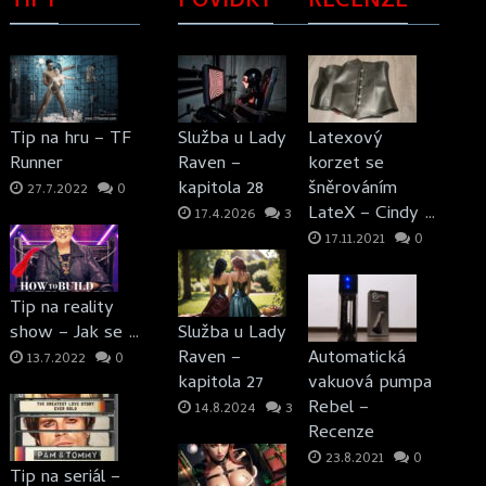
TIPY
POVÍDKY
RECENZE
Tip na hru – TF
Služba u Lady
Latexový
Runner
Raven –
korzet se
kapitola 28
šněrováním
27.7.2022
0
LateX – Cindy …
17.4.2026
3
17.11.2021
0
Tip na reality
show – Jak se …
Služba u Lady
Raven –
Automatická
13.7.2022
0
kapitola 27
vakuová pumpa
Rebel –
14.8.2024
3
Recenze
23.8.2021
0
Tip na seriál –