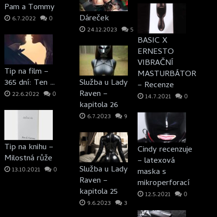
Pam a Tommy
Dáreček
6.7.2022
0
24.12.2023
5
BASIC X
ERNESTO
VIBRAČNÍ
Tip na film –
MASTURBÁTOR
365 dní: Ten …
Služba u Lady
– Recenze
Raven –
22.6.2022
0
14.7.2021
0
kapitola 26
6.7.2023
9
Tip na knihu –
Cindy recenzuje
Milostná růže
– latexová
Služba u Lady
13.10.2021
0
maska s
Raven –
mikroperforací
kapitola 25
12.5.2021
0
9.6.2023
3