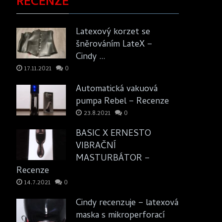
RECENZE
Latexový korzet se
šněrováním LateX –
Cindy …
17.11.2021
0
Automatická vakuová
pumpa Rebel – Recenze
23.8.2021
0
BASIC X ERNESTO
VIBRAČNÍ
MASTURBÁTOR –
Recenze
14.7.2021
0
Cindy recenzuje – latexová
maska s mikroperforací