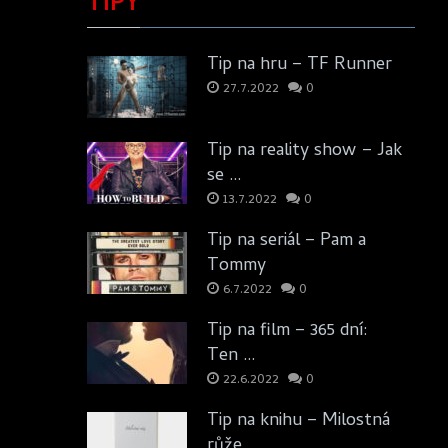
TIPY
Tip na hru – TF Runner
27.7.2022
0
Tip na reality show – Jak
se …
13.7.2022
0
Tip na seriál – Pam a
Tommy
6.7.2022
0
Tip na film – 365 dní:
Ten …
22.6.2022
0
Tip na knihu – Milostná
růže