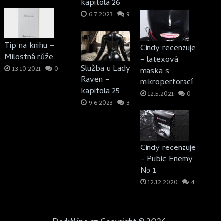
kapitola 26
6.7.2023
9
Tip na knihu –
Cindy recenzuje
Milostná růže
– latexová
Služba u Lady
13.10.2021
0
maska s
Raven –
mikroperforací
kapitola 25
12.5.2021
0
9.6.2023
3
Cindy recenzuje
– Pubic Enemy
No 1
12.12.2020
4