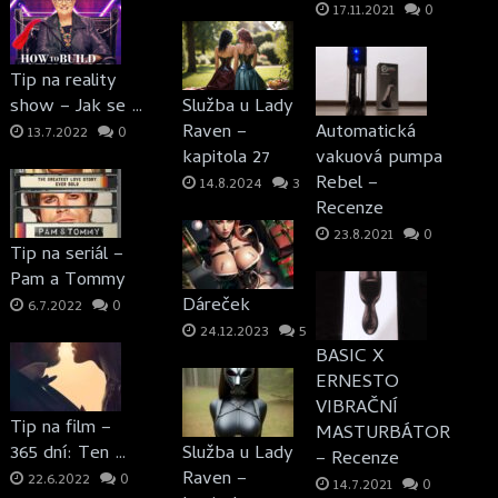
17.11.2021
0
Tip na reality
show – Jak se …
Služba u Lady
Raven –
Automatická
13.7.2022
0
kapitola 27
vakuová pumpa
Rebel –
14.8.2024
3
Recenze
23.8.2021
0
Tip na seriál –
Pam a Tommy
Dáreček
6.7.2022
0
24.12.2023
5
BASIC X
ERNESTO
VIBRAČNÍ
Tip na film –
MASTURBÁTOR
365 dní: Ten …
Služba u Lady
– Recenze
Raven –
22.6.2022
0
14.7.2021
0