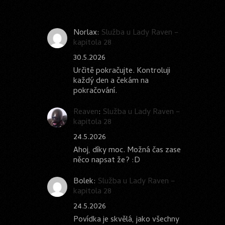
Norlax
:
Služba u Lady Raven –
kapitola 28
30.5.2026
Určitě pokračujte. Kontroluji
každý den a čekám na
pokračování.
Reaven
:
Služba u Lady Raven –
kapitola 28
24.5.2026
Ahoj, díky moc. Možná čas zase
něco napsat že? :D
Bolek
:
Služba u Lady Raven –
kapitola 28
24.5.2026
Povídka je skvělá, jako všechny