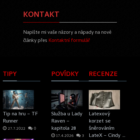
KONTAKT
Napište mi vaše názory a nápady na nové
články přes
Kontaktní formulář
TIPY
POVÍDKY
RECENZE
Tip na hru – TF
Služba u Lady
Latexový
Runner
Raven –
korzet se
kapitola 28
šněrováním
27.7.2022
0
LateX – Cindy …
17.4.2026
3