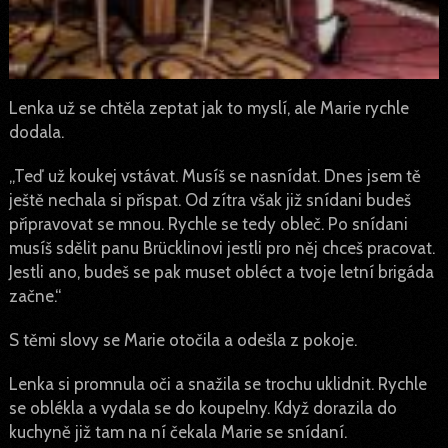
Lenka už se chtěla zeptat jak to myslí, ale Marie rychle
dodala.
„Teď už koukej vstávat. Musíš se nasnídat. Dnes jsem tě
ještě nechala si přispat. Od zítra však již snídani budeš
připravovat se mnou. Rychle se tedy obleč. Po snídani
musíš sdělit panu Brücklinovi jestli pro něj chceš pracovat.
Jestli ano, budeš se pak muset obléct a tvoje letní brigáda
začne.“
S těmi slovy se Marie otočila a odešla z pokoje.
Lenka si promnula oči a snažila se trochu uklidnit. Rychle
se oblékla a vydala se do koupelny. Když dorazila do
kuchyně již tam na ní čekala Marie se snídaní.