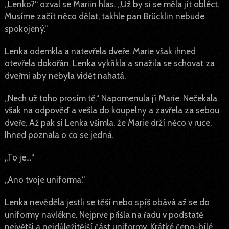
„Lenko?“ ozval se Mariin hlas. „Už by si se měla jít obléct.
Musíme začít něco dělat, takhle pan Brücklin nebude
spokojený.“
Lenka odemkla a natevřela dveře. Marie však ihned
otevřela dokořán. Lenka vykřikla a snažila se schovat za
dveřmi aby nebyla vidět nahatá.
„Nech už toho prosím tě.“ Napomenula jí Marie. Nečekala
však na odpověď a vešla do koupelny a zavřela za sebou
dveře. Až pak si Lenka všimla, že Marie drží něco v ruce.
Ihned poznala o co se jedná.
„To je…“
„Ano tvoje uniforma.“
Lenka nevěděla jestli se těší nebo spíš obává až se do
uniformy navlékne. Nejprve přišla na řadu v podstatě
největši a nejdůležitější část uniformy. Krátké čeno-bílé