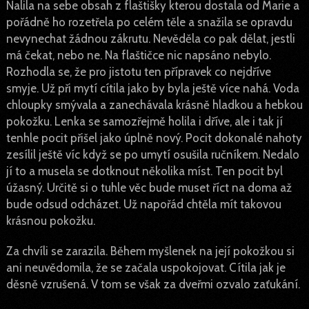
Nalila na sebe obsah z flaštišky kterou dostala od Marie a
pořádně ho rozetřela po celém těle a snažila se opravdu
nevynechat žádnou zákrutu. Nevěděla co pak dělat, jestli
má čekat, nebo ne. Na flaštičce nic napsáno nebylo.
Rozhodla se, že pro jistotu ten přípravek co nejdříve
smyje. Už při mytí cítila jako by byla ještě více nahá. Voda
chloupky smývala a zanechávala krásně hladkou a hebkou
pokožku. Lenka se samozřejmě holila i dříve, ale i tak jí
tenhle pocit přišel jako úplně nový. Pocit dokonalé nahoty
zesílil ještě víc když se po umytí osušila ručníkem. Nedalo
jí to a musela se dotknout několika míst. Ten pocit byl
úžasný. Určitě si o tuhle věc bude muset říct na doma až
bude odsud odcházet. Už napořád chtěla mít takovou
krásnou pokožku.
Za chvíli se zarazila. Během myšlenek na její pokožkou si
ani neuvědomila, že se začala uspokojovat. Cítila jak je
děsně vzrušená. V tom se však za dveřmi ozvalo zaťukání.