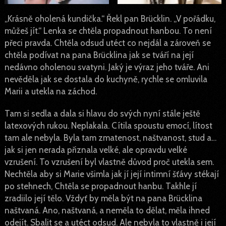
„Krásně oholená kundička.“ Řekl pan Brücklin. „V pořádku,
můžeš jít.“ Lenka se chtěla propadnout hanbou. To není
přeci pravda. Chtěla odsud utéct co nejdál a zároveň se
chtěla podívat na pana Brücklina jak se tváří na její
nedávno oholenou svatyni. Jaký je výraz jeho tváře. Ani
nevěděla jak se dostala do kuchyně, rychle se omluvila
Marii a utekla na záchod.
Tam si sedla a dala si hlavu do svých nyní stále ještě
latexových rukou. Neplakala. Cítila spoustu emocí, lítost
tam ale nebyla. Byla tam zmatenost, naštvanost, stud a…
jak si jen nerada přiznala velké, ale opravdu velké
vzrušení. To vzrušení byl vlastně důvod proč utekla sem.
Nechtěla aby si Marie všimla jak jí její intimní šťávy stékají
po stehnech, Chtěla se propadnout hanbu. Takhle jí
zradiilo její tělo. Vždyť by měla být na pana Brücklina
naštvaná. Ano, naštvaná, a neměla to dělat, měla ihned
odejít. Sbalit se a utéct odsud. Ale nebyla to vlastně i její