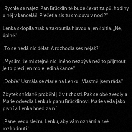
„Rychle se najez. Pan Brücklin tě bude čekat za půl hodiny
u něj v kanceláři. Přečetla sis tu smlouvu v noci?“
Lenka sklopila zrak a zakroutila hlavou a jen špitla. „Ne,
úplně.“
„To se nedá nic dělat. A rozhodla ses nějak?“
„Myslím, že mi stejně nic jiného nezbývá než to přijmout.
Je to přeci jen moje jediná šance.“
„Dobře.“ Usmála se Marie na Lenku. „Vlastně jsem ráda.“
Zbytek snídaně proběhl již v tichosti. Pak se obě zvedly a
Marie odvedla Lenku k panu Brücklinovi. Marie vešla jako
první a Lenka hned za ní.
„Pane, vedu slečnu Lenku, aby vám oznámila své
rozhodnutí.“