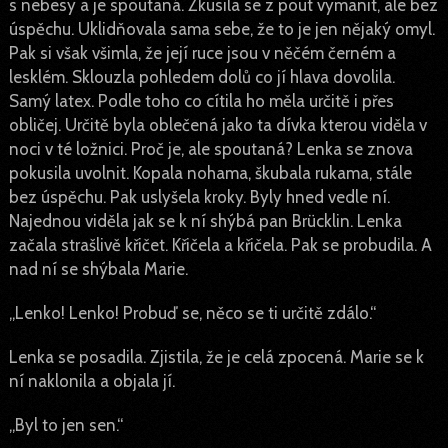
s nebesy a je spoutaná. Zkusila se z pout vymanit, ale bez
úspěchu. Uklidňovala sama sebe, že to je jen nějaký omyl.
Pak si však všimla, že její ruce jsou v něčém černém a
lesklém. Sklouzla pohledem dolů co jí hlava dovolila.
Samý latex. Podle toho co cítila ho měla určitě i přes
obličej. Určitě byla oblečená jako ta dívka kterou viděla v
noci v té ložnici. Proč je, ale spoutaná? Lenka se znova
pokusila uvolnit. Kopala nohama, škubala rukama, stále
bez úspěchu. Pak uslyšela kroky. Byly hned vedle ní.
Najednou viděla jak se k ní shýbá pan Brücklin. Lenka
začala strašlivě křičet. Křičela a křičela. Pak se probudila. A
nad ní se shýbala Marie.
„Lenko! Lenko! Probuď se, něco se ti určitě zdálo.“
Lenka se posadila. Zjistila, že je celá zpocená. Marie se k
ní naklonila a objala jí.
„Byl to jen sen.“