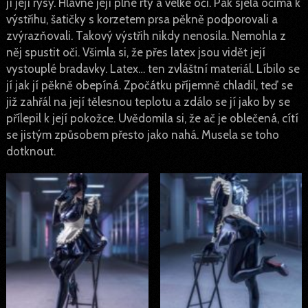
jí její rysy. Hlavně její plné rty a velké oči. Pak sjela očima k
výstřihu, šatičky s korzetem prsa pěkně podporovali a
zvýrazňovali. Takový výstřih nikdy nenosila. Nemohla z
něj spustit oči. Všimla si, že přes latex jsou vidět její
vystouplé bradavky. Latex… ten zvláštní materiál. Líbilo se
jí jak jí pěkně obepíná. Zpočátku příjemně chladil, teď se
již zahřál na její tělesnou teplotu a zdálo se jí jako by se
přílepil k její pokožce. Uvědomila si, že ač je oblečená, cítí
se jistým způsobem přesto jako nahá. Musela se toho
dotknout.