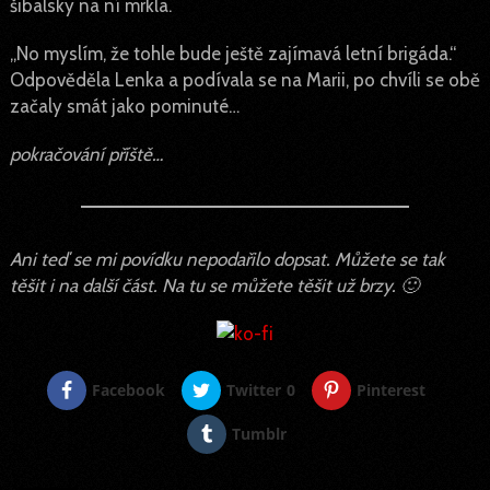
šibalsky na ní mrkla.
„No myslím, že tohle bude ještě zajímavá letní brigáda.“
Odpověděla Lenka a podívala se na Marii, po chvíli se obě
začaly smát jako pominuté…
pokračování příště…
Ani teď se mi povídku nepodařilo dopsat. Můžete se tak
těšit i na další část. Na tu se můžete těšit už brzy. 🙂
Facebook
Twitter
0
Pinterest
Tumblr