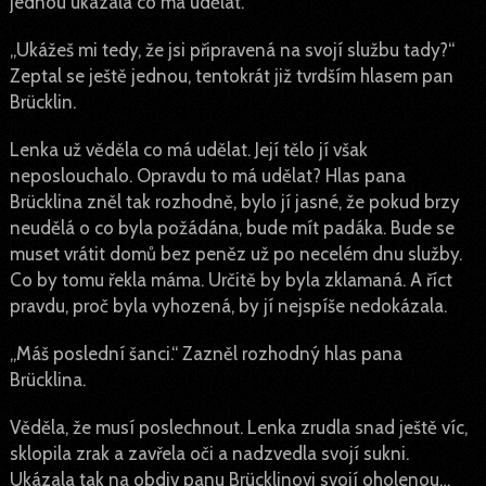
jednou ukázala co má udělat.
„Ukážeš mi tedy, že jsi připravená na svojí službu tady?“
Zeptal se ještě jednou, tentokrát již tvrdším hlasem pan
Brücklin.
Lenka už věděla co má udělat. Její tělo jí však
neposlouchalo. Opravdu to má udělat? Hlas pana
Brücklina zněl tak rozhodně, bylo jí jasné, že pokud brzy
neudělá o co byla požádána, bude mít padáka. Bude se
muset vrátit domů bez peněz už po necelém dnu služby.
Co by tomu řekla máma. Určitě by byla zklamaná. A říct
pravdu, proč byla vyhozená, by jí nejspíše nedokázala.
„Máš poslední šanci.“ Zazněl rozhodný hlas pana
Brücklina.
Věděla, že musí poslechnout. Lenka zrudla snad ještě víc,
sklopila zrak a zavřela oči a nadzvedla svojí sukni.
Ukázala tak na obdiv panu Brücklinovi svojí oholenou…