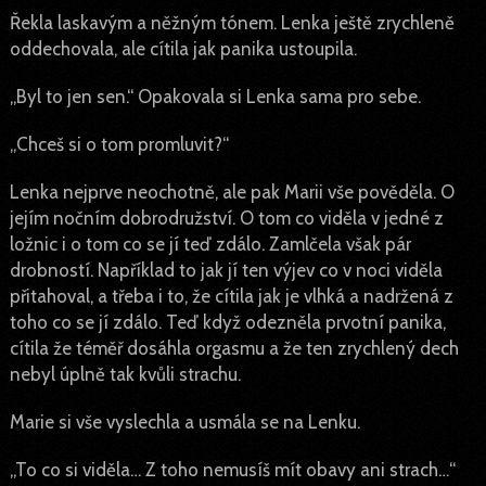
Řekla laskavým a něžným tónem. Lenka ještě zrychleně
oddechovala, ale cítila jak panika ustoupila.
„Byl to jen sen.“ Opakovala si Lenka sama pro sebe.
„Chceš si o tom promluvit?“
Lenka nejprve neochotně, ale pak Marii vše pověděla. O
jejím nočním dobrodružství. O tom co viděla v jedné z
ložnic i o tom co se jí teď zdálo. Zamlčela však pár
drobností. Například to jak jí ten výjev co v noci viděla
přitahoval, a třeba i to, že cítila jak je vlhká a nadržená z
toho co se jí zdálo. Teď když odezněla prvotní panika,
cítila že téměř dosáhla orgasmu a že ten zrychlený dech
nebyl úplně tak kvůli strachu.
Marie si vše vyslechla a usmála se na Lenku.
„To co si viděla… Z toho nemusíš mít obavy ani strach…“