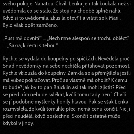
svého pokoje. Nahatou. Chvíli Lenka jen tak koukala než si
uvědomila co se stalo. Že stojí na chodbě úplně nahá.
Když si to uvědomila, zkusila otevřít a vrátit se k Marii.
Bylo však opět zamčeno.
„Pusť mě dovnitř.“ … „Nech mne alespoň se trochu obléct.“
… „Sakra, k čertu s tebou.“
Rychle se vydala do koupelny po špičkách. Nevěděla proč.
Snad nevědomky na sebe nechtěla přitahovat pozornost.
Rychle vklouzla do koupelny. Zamkla se a přemýšlela jestli
má vůbec pokračovat. Proč se vlastně má oholit? K čemu
to bude? Jak by to pan Brücklin asi tak mohl zjistit? Přeci
se před ním nebude svlékat, kvůli tomu tady není. Chvíli
se jí podobné myšlenky honily hlavou. Pak se však Lenka
rozmyslela, že kvůli tomuhle přeci nemá cenu končit. Nic jí
přeci neudělá, když poslechne. Skončit ostatně může
kdykoliv jindy.