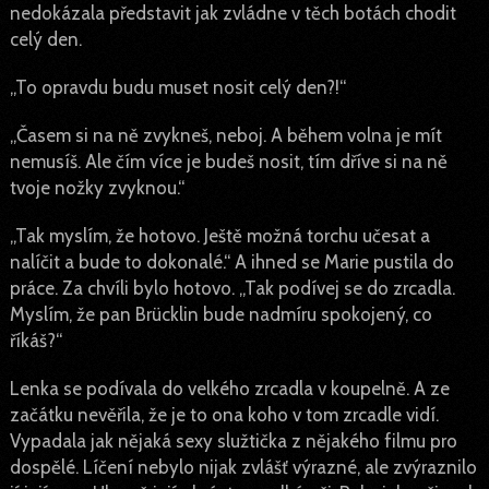
nedokázala představit jak zvládne v těch botách chodit
celý den.
„To opravdu budu muset nosit celý den?!“
„Časem si na ně zvykneš, neboj. A během volna je mít
nemusíš. Ale čím více je budeš nosit, tím dříve si na ně
tvoje nožky zvyknou.“
„Tak myslím, že hotovo. Ještě možná torchu učesat a
nalíčit a bude to dokonalé.“ A ihned se Marie pustila do
práce. Za chvíli bylo hotovo. „Tak podívej se do zrcadla.
Myslím, že pan Brücklin bude nadmíru spokojený, co
říkáš?“
Lenka se podívala do velkého zrcadla v koupelně. A ze
začátku nevěřila, že je to ona koho v tom zrcadle vidí.
Vypadala jak nějaká sexy služtička z nějakého filmu pro
dospělé. Líčení nebylo nijak zvlášť výrazné, ale zvýraznilo