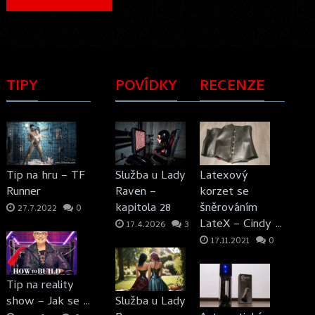
TIPY
POVÍDKY
RECENZE
Tip na hru – TF
Služba u Lady
Latexový
Runner
Raven –
korzet se
kapitola 28
šněrováním
27.7.2022
0
LateX – Cindy …
17.4.2026
3
17.11.2021
0
Tip na reality
show – Jak se …
Služba u Lady