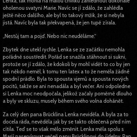
Lenka, tak mohla na malou chvilku zahlédnout dokonale
oholenou svatyni Marie. Navíc se jí zdálo, že zahlédla
ještě něco dalšího, ale byl to takový mžik, že si nebyla
jistá. Navíc byla tak překvapená, že jen tupě zírala.
„Nestůj tam a pojď. Nebo nic neuděláme.“
Zbytek dne utekl rychle. Lenka se ze začátku nemohla
pořádně soustředit. Pořád se snažila stáhnout si sukni,
protože se jí zdálo, že kdokoli by mohl vidět to co by jen
tak někdo neměl, k tomu ten latex a to že neměla žádné
spodní prádlo. Byla to spousta vjemů a spousta nových
pocitů, takže se ani nenadála a byl večer. Ani odpoledne
si Lenka moc neodpočala, jelikož začaly poměrně dlouho
a byly ve skluzu, musely během svého volna dohánět.
Za celý den pana Brücklina Lenka neviděla. A byla za to
docela ráda, nevěděla jak by se takto oblečená před ním
cítila. Teď se to však mělo změnit. Lenka měla spolu s
Marií naservírovat večeři panu Brücklinovi do jídelny. Pan