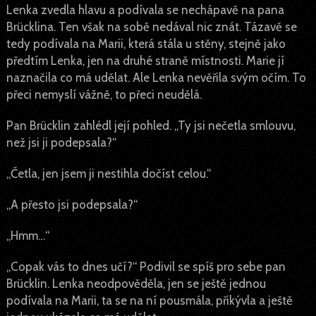
Lenka zvedla hlavu a podívala se nechápavě na pana
Brücklina. Ten však na sobě nedával nic znát. Tázavě se
tedy podívala na Marii, která stála u stěny, stejně jako
předtím Lenka, jen na druhé straně místnosti. Marie jí
naznačila co má udělat. Ale Lenka nevěřila svým očím. To
přeci nemyslí vážně, to přeci neudělá.
Pan Brücklin zahlédl její pohled. „Ty jsi nečetla smlouvu,
než jsi ji podepsala?“
„Četla, jen jsem ji nestihla dočíst celou.“
„A přesto jsi podepsala?“
„Hmm…“
„Copak vás to dnes učí?“ Podivil se spíš pro sebe pan
Brücklin. Lenka neodpověděla, jen se ještě jednou
podívala na Marii, ta se na ní pousmála, přikývla a ještě