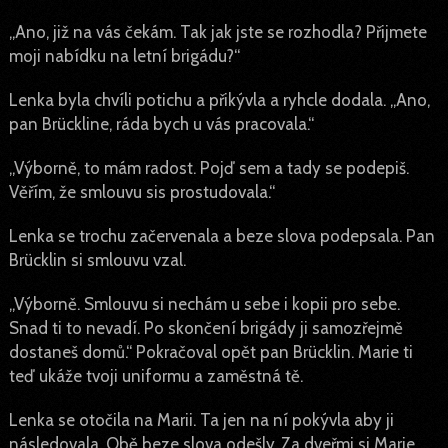
„Ano, již na vás čekám. Tak jak jste se rozhodla? Přijmete
moji nabídku na letní brigádu?“
Lenka byla chvíli potichu a přikývla a ryhcle dodala. „Ano,
pan Brückline, ráda bych u vás pracovala.“
„Výborně, to mám radost. Pojď sem a tady se podepiš.
Věřím, že smlouvu sis prostudovala.“
Lenka se trochu začervenala a beze slova podepsala. Pan
Brücklin si smlouvu vzal.
„Výborně. Smlouvu si nechám u sebe i kopii pro sebe.
Snad ti to nevadí. Po skončení brigády ji samozřejmě
dostaneš domů.“ Pokračoval opět pan Brücklin. Marie ti
teď ukáže tvoji uniformu a zaměstná tě.
Lenka se otočila na Marii. Ta jen na ní pokývla aby ji
následovala. Obě beze slova odešly. Za dveřmi si Marie