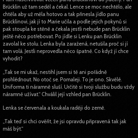
Brücklin už tam seděl a čekal. Lence se moc nechtělo, ale
chtěla aby už měla hotovo a tak přinesla jídlo panu
Brücklinovi, jak jí to Marie učila a podle jejich pokynů si
pak stoupla ke stěně a čekala jestli nebude pan Brücklin
ještě něco potřebovat. Po jídle si Lenku pan Brücklin
zavolal ke stolu. Lenka byla zaražená, netušila proč si jí
tam volá. Jestli neprovedla něco špatně. Co když jí chce
vyhodit?
„Tak se mi ukaž, nestihl jsem si tě ani pořádně
prohlédnout. No otoč se. Pomaleji. To je ono. Skvělé.
Uniforma ti náramně sluší. Určitě si tvoji službu budu vždy
náramně užívat.“ Chválil její vzhled pan Brücklin.
Lenka se červenala a koukala raději do země.
„Tak teď si chci ověřit, že jsi opravdu připravená tak jak
máš být.“