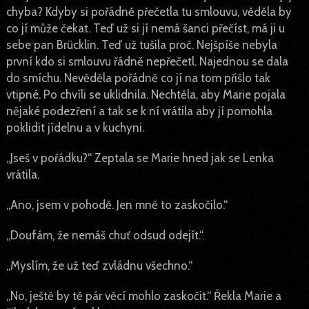
chyba? Kdyby si pořádně přečetla tu smlouvu, věděla by
co jí může čekat. Teď už si jí nemá šanci přečíst, má ji u
sebe pan Brücklin. Teď už tušila proč. Nejšpíše nebyla
první kdo si smlouvu řádně nepřečetl. Najednou se dala
do smíchu. Nevěděla pořádně co jí na tom přišlo tak
vtipné. Po chvíli se uklidnila. Nechtěla, aby Marie pojala
nějaké podezření a tak se k ní vrátila aby jí pomohla
poklidit jídelnu a v kuchyni.
„Jseš v pořádku?“ Zeptala se Marie hned jak se Lenka
vrátila.
„Ano, jsem v pohodě. Jen mně to zaskočilo.“
„Doufám, že nemáš chuť odsud odejít.“
„Myslím, že už teď zvládnu všechno.“
„No, ještě by tě pár věcí mohlo zaskočit.“ Řekla Marie a