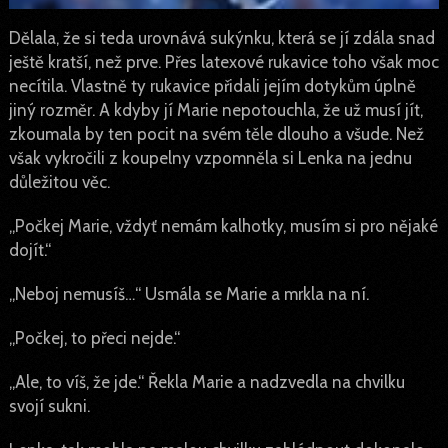
Dělala, že si teda urovnává sukýnku, která se jí zdála snad
ještě kratší, než prve. Přes latexové rukavice toho však moc
necítila. Vlastně ty rukavice přidali jejím dotykům úplně
jiný rozměr. A kdyby jí Marie nepotouchla, že už musí jít,
zkoumala by ten pocit na svém těle dlouho a všude. Než
však vykročili z koupelny vzpomněla si Lenka na jednu
důležitou věc.
„Počkej Marie, vždyť nemám kalhotky, musím si pro nějaké
dojít.“
„Neboj nemusíš…“ Usmála se Marie a mrkla na ní.
„Počkej, to přeci nejde.“
„Ale, to víš, že jde.“ Řekla Marie a nadzvedla na chvilku
svojí sukni.