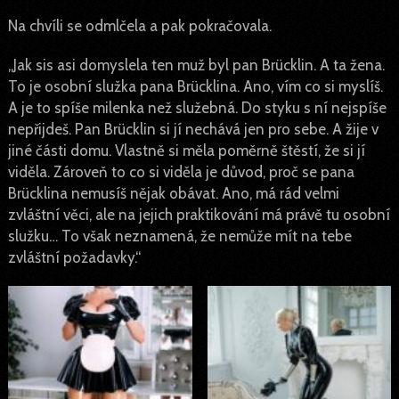
Na chvíli se odmlčela a pak pokračovala.
„Jak sis asi domyslela ten muž byl pan Brücklin. A ta žena.
To je osobní služka pana Brücklina. Ano, vím co si myslíš.
A je to spíše milenka než služebná. Do styku s ní nejspíše
nepřijdeš. Pan Brücklin si jí nechává jen pro sebe. A žije v
jiné části domu. Vlastně si měla poměrně štěstí, že si jí
viděla. Zároveň to co si viděla je důvod, proč se pana
Brücklina nemusíš nějak obávat. Ano, má rád velmi
zvláštní věci, ale na jejich praktikování má právě tu osobní
služku… To však neznamená, že nemůže mít na tebe
zvláštní požadavky.“