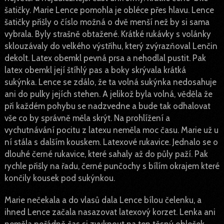
šatičky. Marie Lence pomohla je obléce přes hlavu. Lence
šatičky přišly o číslo možná o dvě menší než by si sama
vybrala. Byly strašně obtažené. Krátké rukávky s volánky
sklouzávaly do velkého výstřihu, který zvýrazňoval Lenčin
dekolt. Latex obemkl pevná prsa a nehodlal pustit. Pak
latex obemkl její štíhlý pas a boky skrývala krátká
sukýnka. Lence se zdálo, že ta volná sukýnka nedosahuje
ani do pulky jejích stehen. A jelikož byla volná, věděla že
při každém pohybu se nadzvedne a bude tak odhalovat
vše co by správně měla skrýt. Na prohlížení a
vychutnávání pocitu z latexu neměla moc času. Marie už u
ní stála s dalším kouskem. Latexové rukavice. Jednalo se o
dlouhé černé rukavice, které sahaly až do půly paží. Pak
rychle přišly na řadu, černé punčochy s bílím okrajem které
končily kousek pod sukýnkou.
Marie nečekala a do vlasů dala Lence bílou čelenku, a
ihned Lence začala nasazovat latexový korzet. Lenka ani
neměla pořádně čas si zvyknout na ten těsný obleček,