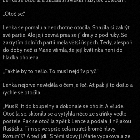
„Otoč se.“
Lenka se pomalu a neochotně otočila. Snažila si zakrýt
své partie. Ale její pevná prsa se jí draly z pod ruky. Se
zakrytím dolních partií měla větší úspěch. Tedy, alespoň
do doby než si Marie všimla, že její květinka není do
hladka oholena.
„Takhle by to nešlo. To musí nejdřív pryč.“
Lenka nejprve nevěděla o čem je řeč. Až pak jí to došlo a
rychle se otočila.
„Musíš jít do koupelny a dokonale se oholit. A všude.
Otočila se, sklonila se a vytýhla něco ze skříňky vedle
postele. Pak se otočila zpět k Lence a podala jí nějakou
flaštičku. Tím se ve sprše celá natřeš kromě hlavy.
Rozumíš? A teď jdi.“ S těmi slovy jí Marie vypakovala ze