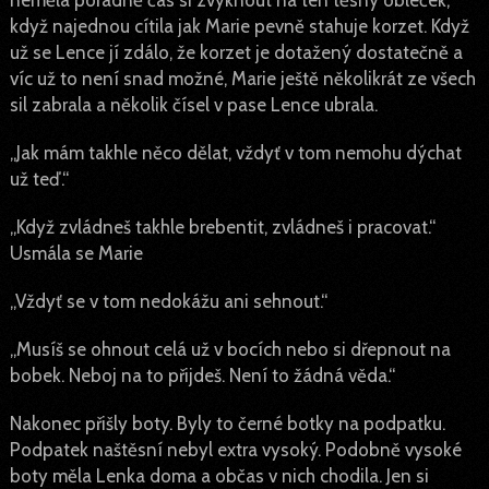
když najednou cítila jak Marie pevně stahuje korzet. Když
už se Lence jí zdálo, že korzet je dotažený dostatečně a
víc už to není snad možné, Marie ještě několikrát ze všech
sil zabrala a několik čísel v pase Lence ubrala.
„Jak mám takhle něco dělat, vždyť v tom nemohu dýchat
už teď.“
„Když zvládneš takhle brebentit, zvládneš i pracovat.“
Usmála se Marie
„Vždyť se v tom nedokážu ani sehnout.“
„Musíš se ohnout celá už v bocích nebo si dřepnout na
bobek. Neboj na to přijdeš. Není to žádná věda.“
Nakonec přišly boty. Byly to černé botky na podpatku.
Podpatek naštěsní nebyl extra vysoký. Podobně vysoké
boty měla Lenka doma a občas v nich chodila. Jen si