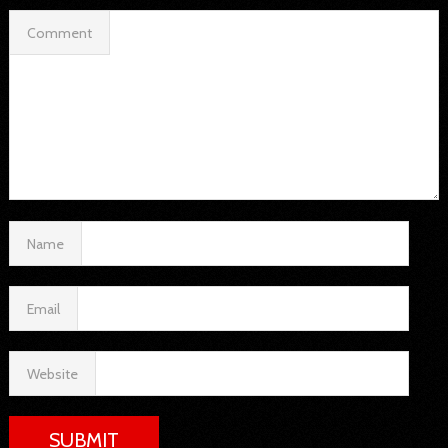
Comment
Name
Email
Website