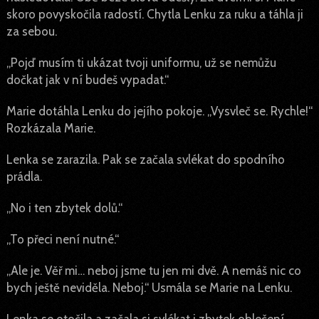
skoro povyskočila radostí. Chytla Lenku za ruku a táhla ji
za sebou.
„Pojď musím ti ukázat tvoji uniformu, už se nemůžu
dočkat jak v ní budeš vypadat.“
Marie dotáhla Lenku do jejího pokoje. „Vysvleč se. Rychle!“
Rozkázala Marie.
Lenka se zarazila. Pak se začala svlékat do spodního
prádla.
„No i ten zbytek dolů.“
„To přeci není nutné.“
„Ale je. Věř mi… neboj jsme tu jen mi dvě. A nemáš nic co
bych ještě neviděla. Neboj.“ Usmála se Marie na Lenku.
Lenka se otočila a začala si svlékat i zbytek oblečení.