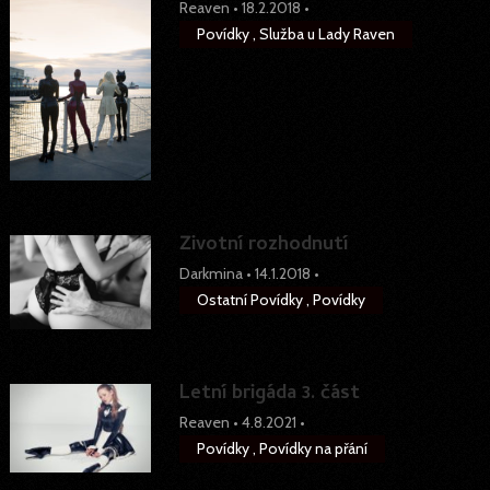
Reaven
•
18.2.2018
•
Povídky
,
Služba u Lady Raven
Životní rozhodnutí
Darkmina
•
14.1.2018
•
Ostatní Povídky
,
Povídky
Letní brigáda 3. část
Reaven
•
4.8.2021
•
Povídky
,
Povídky na přání