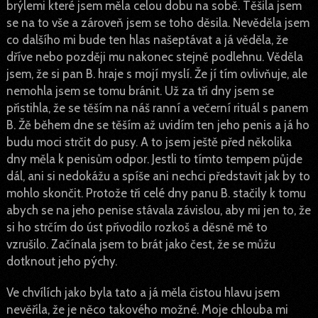
brýlemi které jsem měla celou dobu na sobě. Těšila jsem
se na to vše a zároveň jsem se toho děsila. Nevěděla jsem
co dalšího mi bude ten hlas našeptávat a já věděla, že
dříve nebo později mu nakonec stejně podlehnu. Věděla
jsem, že si pan B. hraje s mojí myslí. Že jí tím ovlivňuje, ale
nemohla jsem se tomu bránit. Už za tři dny jsem se
přistihla, že se těším na náš ranní a večerní rituál s panem
B. Žě během dne se těším až uvidím ten jeho penis a já ho
budu moci strčit do pusy. A to jsem ještě před několika
dny měla k penisům odpor. Jestli to tímto tempem půjde
dál, ani si nedokážu a spíše ani nechci představit jak by to
mohlo skončit. Protože tři celé dny panu B. stačily k tomu
abych se na jeho penise stávala závislou, aby mi jen to, že
si ho strčím do úst přivodilo rozkoš a děsně mě to
vzrušilo. Začínala jsem to brát jako čest, že se můžu
dotknout jeho pýchy.
Ve chvílích jako byla tato a já měla čistou hlavu jsem
nevěřila, že je něco takového možné. Moje chlouba mi