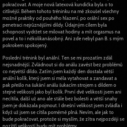
pokračovat. A moje nová latexová kundička byla o to
citlivější. Během tohoto tréninku na mě zkoušel všechny
možné praktiky od pouhého hlazení, po orální sex po
penetraci nejrůznějšími dildy. Údajným cílem byla
schopnost vydržet se milovat hodiny a mít orgasmus na
povel a to i několikanásobný. Ani zde nebyl pan B. s mým
pokrokem spokojený.
Poslední trénink byl anální. Ten se mi prozatím zdál
nejsnadnější. Zvládnout si do análu zavést bez problémů
co největší dildo. Zatím jsem každý den dostala větší
anální kolík, který jsem si měla vytahovat a zandavat a
pak přešlo na šukání análu šukacím strojem s dildem o
stejné velikosti jako byl kolík. První dvě velikosti jsem ani
necítila, další už ano ale stále bez bolesti a větší snahy
jsem je dokázala pojmout. I dnešní velikost jsem zvládla i
když už jsem se cítila poměrně plná. Nevím, ale jak to
bude pokračovat, protože si myslím, že zítra nejpozději se
pozítří velikostí budu mít problémy.