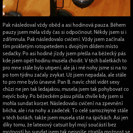
Pak následoval vždy oběd a asi hodinová pauza. Během
pauzy jsem měla vždy čas si odpočinout. Někdy jsem si i
zdřímnula. Pak následovalo cvičení. Vždy jsem začínala
tím prokletým rotopetedem s dvojitým dildem místo
sedačky. Po asi hodině jízdy jsem přešla na běžecký pás
kde jsem opět hodinu musela chodit. V těch baletkách to
pro mne stále bylo utrpení, ale já i mé nohy jsme si na to
po tom týdnu začaly zvykat. Už jsem nepadala, ale stále
to pro mne bylo únavné. Pan B. navíc chtěl vidět sexy
chůzi ne jen tak ledajakou, musela jsem tak pohybovat co
nejvíc boky. Po běžeckém pásu přišla chvíle kdy jsem si
mohla sundat korzet. Následovalo cvičení na zpevnění
břicha, ale i na nohy a zadeček. To celé samozřejmě stále
v těch botách, takže jsem musela stát na špičkách. Asi jen
díky tomu, že latexový catsuit byl mojí součástí bez
možností ho sundat jsem tak nejspíše ztratila možnost se