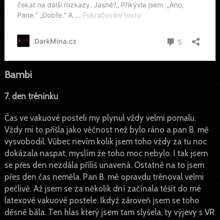
Bambi
7. den tréninku
Čas ve vakuové posteli my plynul vždy velmi pomalu.
Vždy mi to přišla jako věčnost než bylo ráno a pan B. mě
vysvobodil. Vůbec nevím kolik jsem toho vždy za tu noc
dokázala naspat, myslím že toho moc nebylo. I tak jsem
se přes den nezdála příliš unavená. Ostatně na to jsem
přes den čas neměla. Pan B. mě opravdu trénoval velmi
pečlivě. Až jsem se za několik dní začínala těšit do mé
latexové vakuové postele. Ikdyž zároveň jsem se toho
děsně bála. Ten hlas který jsem tam slyšela, ty výjevy s VR