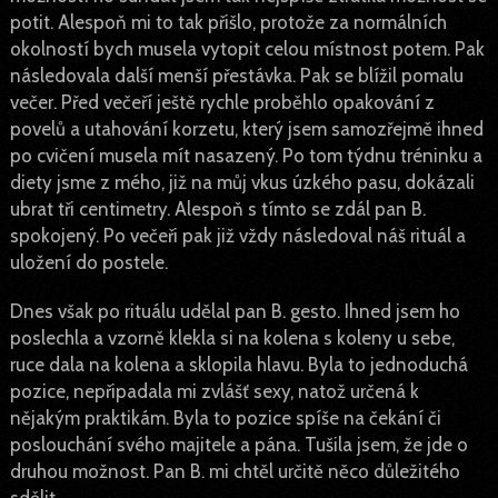
potit. Alespoň mi to tak přišlo, protože za normálních
okolností bych musela vytopit celou místnost potem. Pak
následovala další menší přestávka. Pak se blížil pomalu
večer. Před večeří ještě rychle proběhlo opakování z
povelů a utahování korzetu, který jsem samozřejmě ihned
po cvičení musela mít nasazený. Po tom týdnu tréninku a
diety jsme z mého, již na můj vkus úzkého pasu, dokázali
ubrat tři centimetry. Alespoň s tímto se zdál pan B.
spokojený. Po večeři pak již vždy následoval náš rituál a
uložení do postele.
Dnes však po rituálu udělal pan B. gesto. Ihned jsem ho
poslechla a vzorně klekla si na kolena s koleny u sebe,
ruce dala na kolena a sklopila hlavu. Byla to jednoduchá
pozice, nepřipadala mi zvlášť sexy, natož určená k
nějakým praktikám. Byla to pozice spíše na čekání či
poslouchání svého majitele a pána. Tušila jsem, že jde o
druhou možnost. Pan B. mi chtěl určitě něco důležitého
sdělit.