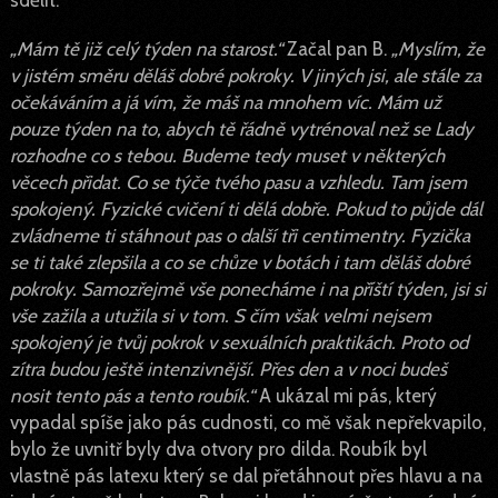
„Mám tě již celý týden na starost.“
Začal pan B.
„Myslím, že
v jistém směru děláš dobré pokroky. V jiných jsi, ale stále za
očekáváním a já vím, že máš na mnohem víc. Mám už
pouze týden na to, abych tě řádně vytrénoval než se Lady
rozhodne co s tebou. Budeme tedy muset v některých
věcech přidat. Co se týče tvého pasu a vzhledu. Tam jsem
spokojený. Fyzické cvičení ti dělá dobře. Pokud to půjde
dál
zvládneme ti stáhnout pas o další tři centimentry. Fyzička
se ti také zlepšila a co se chůze v botách i tam děláš dobré
pokroky. Samozřejmě vše ponecháme i na příští týden, jsi si
vše zažila a utužila si v tom. S čím však velmi nejsem
spokojený je tvůj pokrok v sexuálních praktikách. Proto od
zítra budou ještě intenzivnější. Přes den a v noci budeš
nosit tento pás a tento roubík.“
A ukázal mi pás, který
vypadal spíše jako pás cudnosti, co mě však nepřekvapilo,
bylo že uvnitř byly dva otvory pro dilda. Roubík byl
vlastně pás latexu který se dal přetáhnout přes hlavu a na