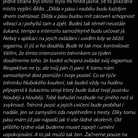
jedné straně byl otvor. Bylo mi hned jasné, že to prázdné
místo vyplní dildo. „
Dilda v pásu i roubíku budu každým
dnem zvětšovat. Dilda v pásu budou mít zároveň schopnost
vibrací a i pohybů tam a zpět. Budeš tak téměř neustále
šukaná, tempo a intenzitu samožřejmě budu určovat já.
Neboj v aplikaci na jejich ovládání i uvidím kdy se blížíš
orgasmu, či již si ho dosáhla. Bude tě tak moc kontrolovat.
Věřím, že tímto intenzivním tréninkem za týden
dosáhneme toho, že budeš schopná ovládat svůj orgasmus.
Respektive ne ty, ale tvůj pán či paní. K tomu nám
samozřejmě dost pomůže i tvoje postel. Co se týče
tréninku hlubokého kouření, tak budeš vždy na hodinu
připojená k šukacímu stroji který bude šukat tvojí pusinku
hlouběji a hlouběji. Tobě bohužel nezbude nic jiného než si
zvyknout. Trénink pozic a jejich cvičení bude probíhat i
nadále. Jen se zamyslím zda nepřitvrdím s tresty. Díky tomu
pásu mám již pár nápadů jak ti vše řádně okořenit. Od
příštího týdne však budeme muset zapojit i umění
uspokojování. A to jak mužů tak žen. Začneme pouze na