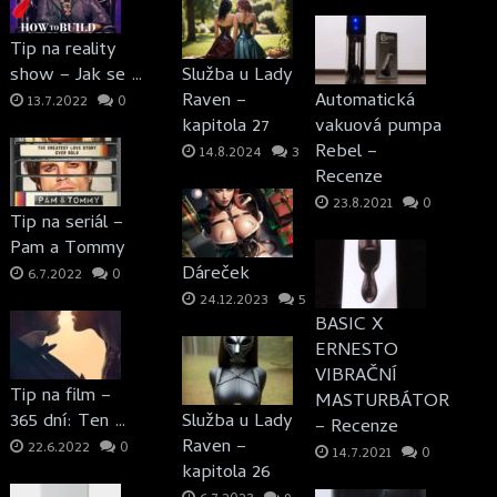
Tip na reality
show – Jak se …
Služba u Lady
Raven –
Automatická
13.7.2022
0
kapitola 27
vakuová pumpa
Rebel –
14.8.2024
3
Recenze
23.8.2021
0
Tip na seriál –
Pam a Tommy
Dáreček
6.7.2022
0
24.12.2023
5
BASIC X
ERNESTO
VIBRAČNÍ
Tip na film –
MASTURBÁTOR
365 dní: Ten …
Služba u Lady
– Recenze
Raven –
22.6.2022
0
14.7.2021
0
kapitola 26