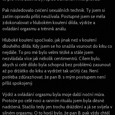
Pak následovalo cvičení sexuálních technik. Ty jsem si
zatím opravdu příliš neužívala. Postupně jsem se měla
zdokonalovat v hlubokém kouření dilda, výdrže a
ovládání orgasmu a trénink análu.
Hluboké kouření spočívalo, jak jinak než v kouření
dlouhého dilda. Kdy jsem se ho snažila vsunout do krku co
nejdále. To pro mě bylo velmi těžké a stále jsem
nezvládala více jak několik centimentrů. Cílem bylo,
abych si celé dildo byla schopná bez problémů zasunout
až po držátko do krku a vydržet tak určitý čas. Není
potřeba zdůrazňovat, že pan B. s mým postupem není
příliš spokojený.
Výdrž a ovládání orgasmu byla moje další noční můra.
Protože po celé noci a ranním rituálu jsem byla děsně
nadržená. Stačilo tedy jen trochu dráždění a já se svíjela v
silném orgasmu. O to horší bylo, že pan B. pak vždy chtěl