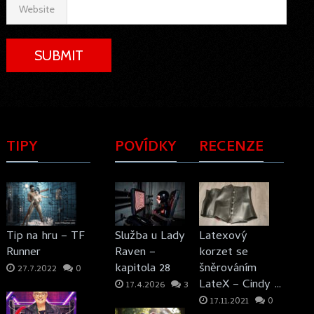
Website
TIPY
POVÍDKY
RECENZE
Tip na hru – TF
Služba u Lady
Latexový
Runner
Raven –
korzet se
kapitola 28
šněrováním
27.7.2022
0
LateX – Cindy …
17.4.2026
3
17.11.2021
0