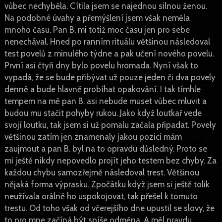
vůbec nechyběla. Cítila jsem se najednou silnou ženou.
Na podobné úvahy a přemýšlení jsem však neměla
mnoho času. Pan B. mi totiž moc času jen pro sebe
nenechával. Hned po ranním rituálu většinou následoval
test povelů z minulého týdne a pak učení nového povelu.
První asi čtyři dny bylo povelu hromada. Nyní však to
vypadá, že se bude přibývat už pouze jeden či dva povely
denně a bude hlavně probíhat opakování. I tak tímhle
tempem na mě pan B. asi nebude muset vůbec mluvit a
budou mu stačit pohyby rukou. Jako když loutkař vede
svojí loutku, tak jsem si už pomalu začala připadat. Povely
většinou zatím jen znamenaly jakou pozici mám
zaujmout a pan B. byl na to opravdu důsledný. Proto se
mi ještě nikdy nepovedlo projít jeho testem bez chyby. Za
každou chybu samozřejmě následoval trest. Většinou
nějaká forma výprasku. Zpočátku když jsem si ještě tolik
neužívala orálně ho uspokojovat, tak přešel k tomuto
trestu. Od toho však od včerejšího dne upustil se slovy, že
to pro mne začíná být spíše odměna. A měl pravdu.