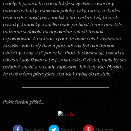
umělých panácích a panách kde si vyzkoušíš všechny
možné techniky a sexuální polohy. Díky tomu, že budeš
během dne nosit pás a roubík a tím pádem tvůj trénink
pusinky, kundičky a análku bude probíhat téměř neustále,
můžeme si dovolit na dopoledne zařadit trénink
uspokojování. A na konci týdne tě bude čekat závěrečná
zkouška, kde Lady Raven posoudí zda byl tvůj trénink
užitečný a zda si tě ponechá. Proto ti doporučuji, pokud tu
chces s Lady Raven a tvojí „manželkou“ zůstat, měla by ses
pořádně snažit a na Lady zapůsobit. Tak to je vše. Myslím,
že máš o čem přemýšlet, teď však hybaj do postele.“
Pokračování příště.
..
Facebook
Twitter
1
Pinterest