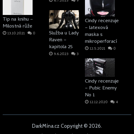
6.7.2023
9
Tip na knihu –
Cindy recenzuje
Milostná růže
– latexová
Služba u Lady
13.10.2021
0
maska s
Raven –
mikroperforací
kapitola 25
12.5.2021
0
9.6.2023
3
Cindy recenzuje
– Pubic Enemy
No 1
12.12.2020
4
DarkMína.cz
Copyright © 2026.